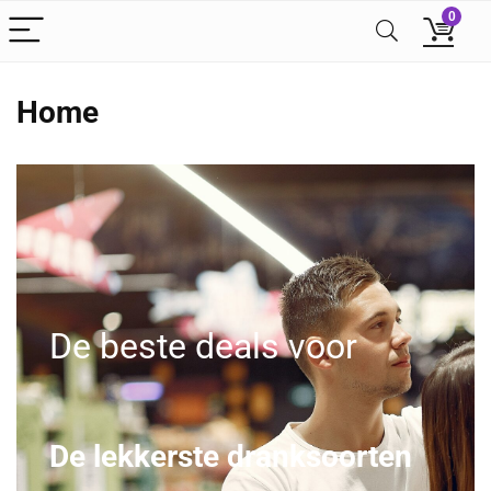
0
Home
De beste deals voor
De lekkerste dranksoorten